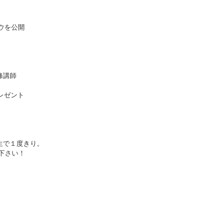
ウを公開
修講師
レゼント
生で１度きり。
下さい！