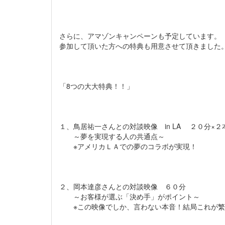
さらに、アマゾンキャンペーンも予定しています。
参加して頂いた方への特典も用意させて頂きました
「8つの大大特典！！」
１、鳥居祐一さんとの対談映像 in LA ２０分×２
～夢を実現する人の共通点～
※アメリカＬＡでの夢のコラボが実現！
２、岡本達彦さんとの対談映像 ６０分
～お客様が選ぶ「決め手」がポイント～
※この映像でしか、言わない本音！結局これが繁