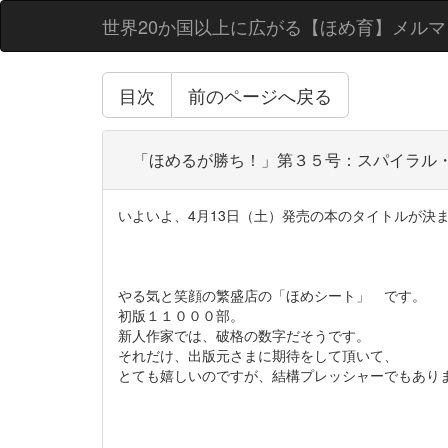
世界20か国以上に広がる【ほめ育】メルマ
目次
前のページへ戻る
「ほめるが勝ち！」第３５号：スパイラル
いよいよ、4月13日（土）発売の本のタイトルが決
やる気と笑顔の繁盛店の「ほめシート」 です。
初版１１０００部。
新人作家では、破格の数字だそうです。
それだけ、出版元さまに期待をして頂いて、
とても嬉しいのですが、結構プレッシャーでもあり