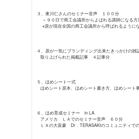
３、東川仁さんのセミナー音声 １００分
～９０日で商工会議所からよばれる講師になる方
※原が現在全国の商工会議所から呼ばれるように
４、原が一気にブランディング出来たきっかけの雑
取り上げられた掲載記事 ４記事分
５、ほめシート一式
ほめシート原本、ほめシート書き方、ほめシート
６、ほめ育成セミナー in LA
アメリカ ＬＡでのセミナー音声 ６０分
ＬＡの大富豪 Dr．TERASAKIのコミュニティで