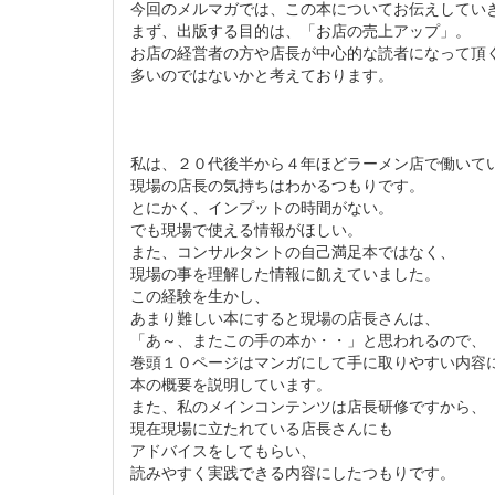
今回のメルマガでは、この本についてお伝えしてい
まず、出版する目的は、「お店の売上アップ」。
お店の経営者の方や店長が中心的な読者になって頂
多いのではないかと考えております。
私は、２０代後半から４年ほどラーメン店で働いて
現場の店長の気持ちはわかるつもりです。
とにかく、インプットの時間がない。
でも現場で使える情報がほしい。
また、コンサルタントの自己満足本ではなく、
現場の事を理解した情報に飢えていました。
この経験を生かし、
あまり難しい本にすると現場の店長さんは、
「あ～、またこの手の本か・・」と思われるので、
巻頭１０ページはマンガにして手に取りやすい内容
本の概要を説明しています。
また、私のメインコンテンツは店長研修ですから、
現在現場に立たれている店長さんにも
アドバイスをしてもらい、
読みやすく実践できる内容にしたつもりです。