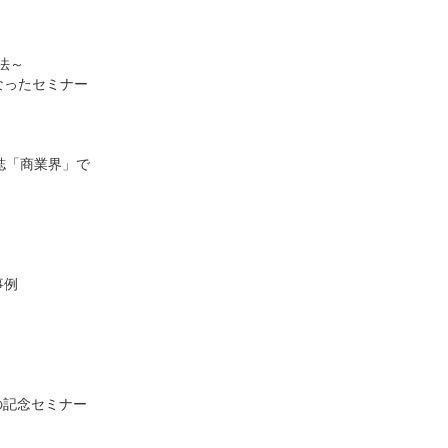
法～
なったセミナー
誌「商業界」で
事例
の記念セミナー