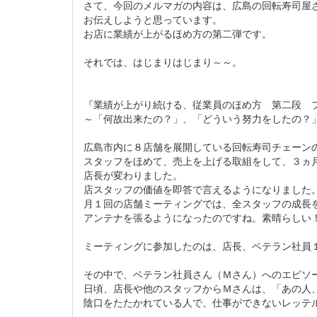
さて、今回のメルマガの内容は、広島の回転寿司屋
お伝えしようと思っています。
お店に業績が上がるほめ方の第二弾です。
それでは、はじまりはじまり～～。
『業績が上がり続ける、従業員のほめ方 第二段 
～「何故出来たの？」、「どういう努力をしたの？
広島市内に８店舗を展開している回転寿司チェーン
スタッフをほめて、売上を上げる取組をして、３ヵ
店長が変わりました。
店スタッフの価値を即答で言えるようになりました
月１回の店舗ミーティングでは、全スタッフの成長
アンテナを張るようになったのですね。素晴らしい
ミーティングに参加したのは、店長、ベテラン社員
その中で、ベテラン社員さん（Ｍさん）へのエピソ
日頃、店長や他のスタッフからＭさんは、「あの人
陰口をたたかれている人で、仕事ができないレッテ