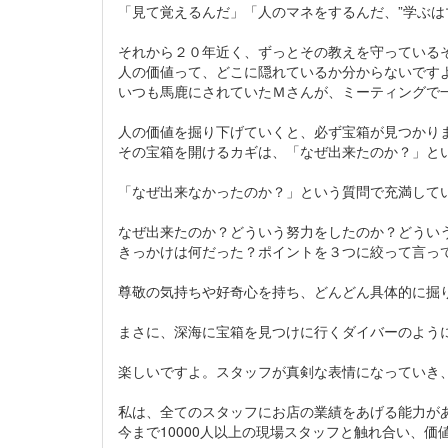
「見て覚えるんだ」「人のマネをするんだ、”学ぶは
それから２０年近く、ずっとその教えを守っている
人の価値って、どこに隠れているか分からないです
いつも馬鹿にされていたＭさんが、ミーティングで
人の価値を掘り下げていくと、必ず宝箱が見つかり
その宝箱を開けるカギは、「なぜ出来たのか？」と
「なぜ出来なかったのか？」という質問で充満して
なぜ出来たのか？どういう努力をしたのか？どうい
きっかけは何だった？ポイントを３つに絞って言っ
尊敬の気持ちや好奇心を持ち、どんどん具体的に掘
まさに、深海に宝箱を見つけに行くダイバーのよう
楽しいですよ。スタッフが真剣な表情になっていき
私は、全てのスタッフにお店の業績をあげる能力が
今まで10000人以上の現場スタッフと触れ合い、価