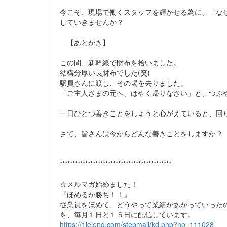
今こそ、現場で働くスタッフを輝かせる為に、「な
していきませんか？
【あとがき】
この間、新幹線で財布を拾いました。
結構分厚い長財布でした(笑)
駅員さんに渡し、その場を去りました。
「ご主人さまの元へ、はやく帰りなさい」と、つぶ
一日ひとつ善きことをしようと心がえていると、回
さて、皆さんは今からどんな善きことをしますか？
********************************************
☆メルマガ始めました！
『ほめるが勝ち！！』
従業員をほめて、どうやって業績があがっていった
を、毎月１日と１５日に配信しています。
https://1lejend.com/stepmail/kd.php?no=111028