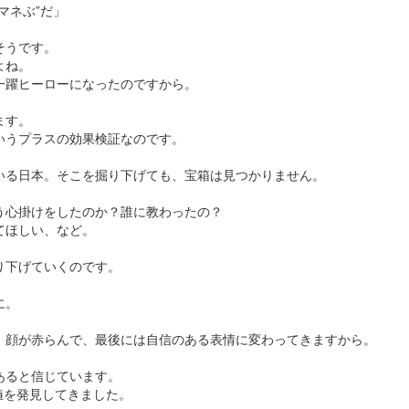
マネぶ”だ」
そうです。
よね。
一躍ヒーローになったのですから。
ます。
いうプラスの効果検証なのです。
いる日本。そこを掘り下げても、宝箱は見つかりません。
う心掛けをしたのか？誰に教わったの？
てほしい、など。
り下げていくのです。
に。
、顔が赤らんで、最後には自信のある表情に変わってきますから。
あると信じています。
値を発見してきました。