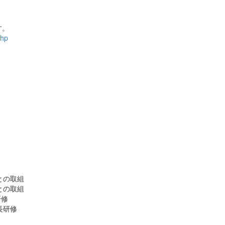
す。
php
との取組
との取組
研修
長研修