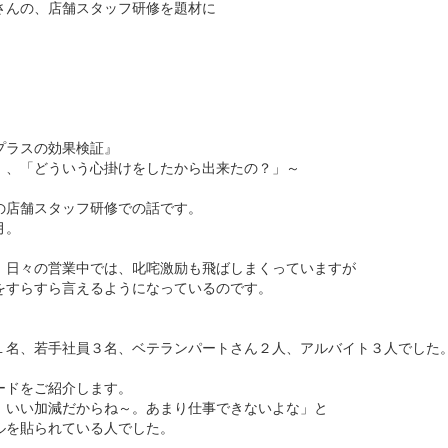
さんの、店舗スタッフ研修を題材に
プラスの効果検証』
」、「どういう心掛けをしたから出来たの？」～
の店舗スタッフ研修での話です。
月。
。日々の営業中では、叱咤激励も飛ばしまくっていますが
をすらすら言えるようになっているのです。
！
１名、若手社員３名、ベテランパートさん２人、アルバイト３人でした
ードをご紹介します。
、いい加減だからね～。あまり仕事できないよな」と
ルを貼られている人でした。