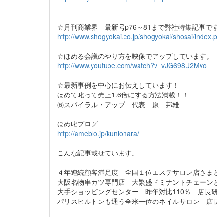
☆月刊商業界 最新号p76～81まで弊社特集記事で
http://www.shogyokai.co.jp/shogyokai/shosai/index.
☆ほめる会議のやり方を映像でアップしています。
http://www.youtube.com/watch?v=vJG698U2Mvo
☆最新事例を中心にお伝えしています！
ほめて叱って売上1.6倍にする方法満載！！
㈱スパイラル・アップ 代表 原 邦雄
ほめ叱ブログ
http://ameblo.jp/kuniohara/
こんな記事載せています。
４年連続顧客満足度 全国１位エステサロン店さま
大阪名物串カツ専門店 大繁盛ドミナントチェーン
大手ショッピングセンター 昨年対比110％ 店長
パリスヒルトンも通う全米一位のネイルサロン 店