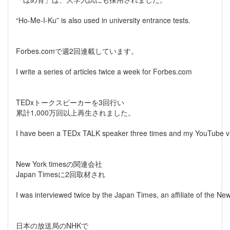
“Ho-Me-I-Ku” is also used in university entrance tests.
Forbes.comで週2回連載しています。
I write a series of articles twice a week for Forbes.com
TEDxトークスピーカーを3回行い
累計1,000万回以上再生されました。
I have been a TEDx TALK speaker three times and my YouTube vi
New York timesの関連会社
Japan Timesに2回取材され
I was interviewed twice by the Japan Times, an affiliate of the Ne
日本の放送局のNHKで