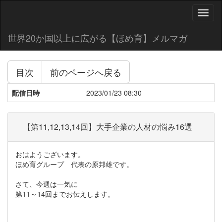
Toggl
naviga
世界20か国以上に広がる【ほめ育】メルマガ
目次
前のページへ戻る
配信日時
2023/01/23 08:30
【第11,12,13,14回】大手企業の人材の悩み16選
おはようございます。
ほめ育グループ 代表の原邦雄です。
さて、今週は一気に
第11～14回までお伝えします。