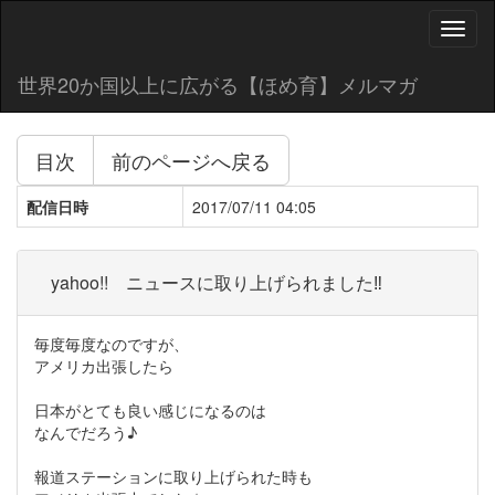
Toggl
naviga
世界20か国以上に広がる【ほめ育】メルマガ
目次
前のページへ戻る
配信日時
2017/07/11 04:05
yahoo!! ニュースに取り上げられました‼
毎度毎度なのですが、
アメリカ出張したら
日本がとても良い感じになるのは
なんでだろう♪
報道ステーションに取り上げられた時も