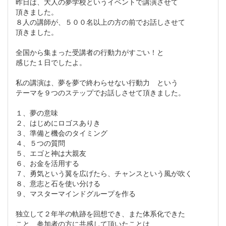
昨日は、大人の夢学校というイベントで講演させて
頂きました。
８人の講師が、５００名以上の方の前でお話しさせて
頂きました。
全国から集まった受講者の行動力がすごい！と
感じた１日でしたよ。
私の講演は、夢を夢で終わらせない行動力 という
テーマを９つのステップでお話しさせて頂きました。
１、夢の意味
２、はじめにロゴスありき
３、準備と機会のタイミング
４、５つの質問
５、エゴと神は大親友
６、お金を活用する
７、勇気という翼を広げたら、チャンスという風が吹く
８、意志と石を使い分ける
９、マスターマインドグループを作る
独立して２年半の軌跡を回想でき、また体系化できた
こと、参加者の方に共感して頂いたことは